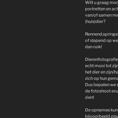
Wilt u graag mo
portretten en act
van/of samen m
(huis)dier?
Rennend,springe
of slapend op we
dan ook!
Dierenfotografi
echt mooi tot zijn
het dier en zijn/
zich op hun gema
Dus bepalen we
de fotoshoot eru
zien!
De opnames kun
bijvoorbeeld pla