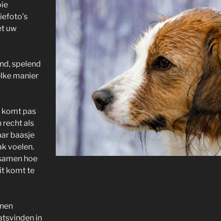
oie
iefoto’s
et uw
nd, spelend
lke manier
e komt pas
 recht als
haar baasje
k voelen.
 samen hoe
it komt te
nen
atsvinden in