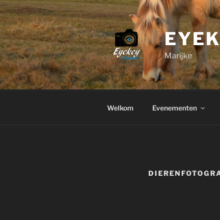
Ga
naar
de
EYEK
inhoud
Marijke
Welkom
Evenementen
DIERENFOTOGRA